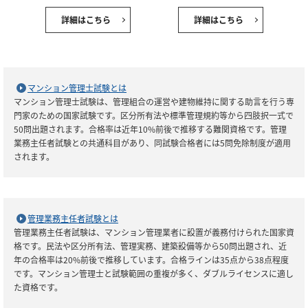
詳細はこちら
詳細はこちら
マンション管理士試験とは
マンション管理士試験は、管理組合の運営や建物維持に関する助言を行う専
門家のための国家試験です。区分所有法や標準管理規約等から四肢択一式で
50問出題されます。合格率は近年10%前後で推移する難関資格です。管理
業務主任者試験との共通科目があり、同試験合格者には5問免除制度が適用
されます。
管理業務主任者試験とは
管理業務主任者試験は、マンション管理業者に設置が義務付けられた国家資
格です。民法や区分所有法、管理実務、建築設備等から50問出題され、近
年の合格率は20%前後で推移しています。合格ラインは35点から38点程度
です。マンション管理士と試験範囲の重複が多く、ダブルライセンスに適し
た資格です。