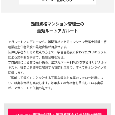
2025/10/03
全資格種
会員規約改定のお知らせ(2025年10月3日施行)
2025/08/18
マンション管理士試験・管理業務主任者試験
難関資格マンション管理士の
【セール情報】期間限定10％OFF！マンション管理士試験・管理業務主
最短ルートアガルート
任者試験｜ アウトレットセール
アガルートアカデミーなら、難関資格であるマンション管理士試験・管
2025/05/28
マンション管理士試験・管理業務主任者試験
理業務主任者試験の最短合格が目指せます。
【リリース情報】マンション管理士試験・管理業務主任者試験｜【2025
法律初学者からあと数点の方まで、学習習熟度に合わせたカリキュラム
年合格目標】単科講座リリース
による効率的な学習で、最短合格を実現。
プロ講師による質の高い講義、出題カバー率84％超を誇るオリジナルテ
2024/12/28
全資格種
キスト、疑問点を即座に解消する質問対応まで、すべてをオンラインで
【ご案内】年末年始の営業について
提供します。
「理解して解く」ことを叶える丁寧な解説と充実のフォロー制度によ
り、確実な合格を実現します。毎年多くの合格者を輩出している実績
2024/12/06
全資格種
が、アガルートの信頼の証です。
【ご案内】※重要※【2024年12月10日実施】メンテナンスのお知らせ
2024/11/11
マンション管理士試験・管理業務主任者試験
【リリース情報】マンション管理士試験・管理業務主任者試験 2025年合
格目標カリキュラム
マンション管理士試験・管理業務主任者試験対策講