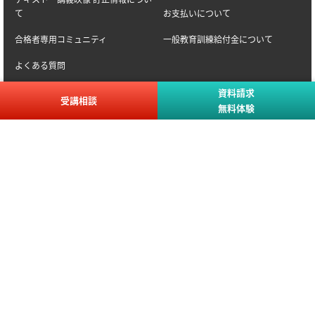
て
お支払いについて
合格者専用コミュニティ
一般教育訓練給付金について
よくある質問
分割でのお支払い
資料請求
受講相談
無料体験
会社情報
関連サービス
株式会社アガルート
アガルート学習コーチング
採用情報
医学部受験予備校アガルートメディ
カル
法人のお客様
アガルートアドミッション
パートナー募集
アガルートキャリアコーチング
取材・執筆依頼・講演依頼
出版事業アガルートパブリッシング