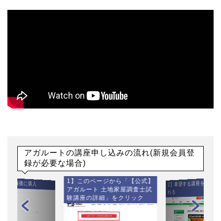
アガルートの講座申し込みの流れ(新規会員登
録が必要な場合)
1】このページから「【公式】
】会員登録後に購入
2】希望する講座をカート
アガルート 土地家屋調査士試
れる
験講座の詳細」をクリック