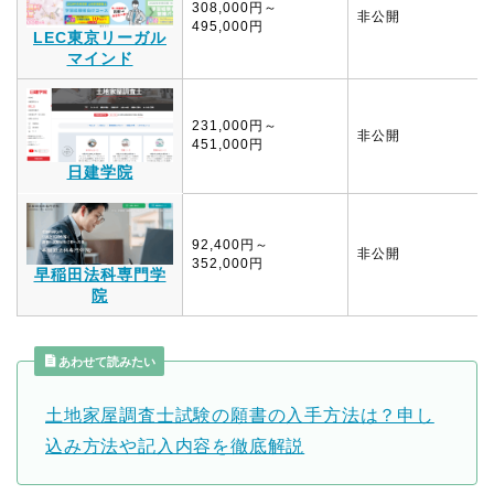
308,000円～
非公開
495,000円
LEC東京リーガル
マインド
231,000円～
非公開
451,000円
日建学院
92,400円～
非公開
352,000円
早稲田法科専門学
院
あわせて読みたい
土地家屋調査士試験の願書の入手方法は？申し
込み方法や記入内容を徹底解説