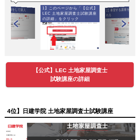
1】このページから「【公式】
】会員登録をして購入
2】希望する講座をカート
LEC 土地家屋調査士試験講座
れる
の詳細」をクリック
【公式】LEC 土地家屋調査士
試験講座の詳細
4位】日建学院 土地家屋調査士試験講座