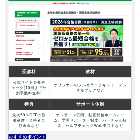
受講料
教材
公式サイトを要チ
オリジナルのフルカラーテキスト・デジ
ェック(10回まで分
タルブックなど
割手数料無料)
特典
サポート体制
最大50％OFFの割
オンライン質問、動画配信ホームルー
引制度・合格者全
ム、学習サポーター制度、バーチャル校
額返金など
舎、セルフチェックWebテストなど
おすすめポイント