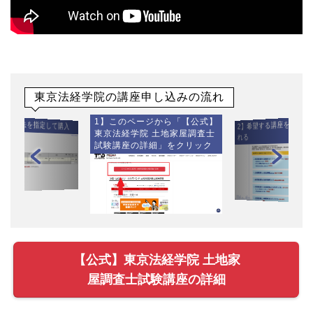
東京法経学院の講座申し込みの流れ
1】このページから「【公式】
】支払方法を指定して購入
2】希望する講座をカート
東京法経学院 土地家屋調査士
れる
試験講座の詳細」をクリック
【公式】東京法経学院 土地家
屋調査士試験講座の詳細