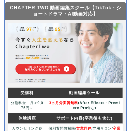
CHAPTER TWO 動画編集スクール【TikTok・シ
ョートドラマ・AI動画対応】
受講料
動画編集ツール
分割料金 月々9,0
3ヵ月分実質無料
(
After Effects
・
Premi
75円～
ere Pro
含む)
体験講座
サポート内容(卒業後も含む)
カウンセリング参
個別質問無制限/
営業同伴
/専用サロン/
卒業