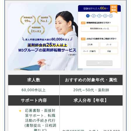
求人数
おすすめの対象年代・属性
60,000件以上
20代～50代・薬剤師
サポート内容
求人分布【年収】
応募書類・面接対
策サポート、転職
活動の手続き代行
(書類提出・日程調
整など)