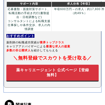
サポート内容
求人分布【年収】
応募書類・面接対策サポート、
年収600万円～の求人：約17,800 件
転職活動の手続き代行(書類提
（約49％）
出・日程調整など)
コンサルタントによる転職支援
仕事探しや条件交渉、求人の内
情調査
おすすめポイント
薬剤師の転職成功実績が
業界トップクラス
キャリアアドバイザーによる
最適な求人の提案
多数の非公開求人
を紹介してもらえる
＼無料登録でスカウトを受け取る／
薬キャリエージェント 公式ページ【登録
無料】
関連記事