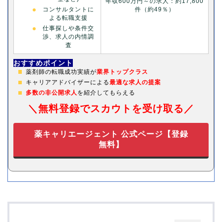
年収600万円～の求人：約17,800
件（約49％）
コンサルタントに
よる転職支援
仕事探しや条件交
渉、求人の内情調
査
おすすめポイント
薬剤師の転職成功実績が
業界トップクラス
キャリアアドバイザーによる
最適な求人の提案
多数の非公開求人
を紹介してもらえる
＼無料登録でスカウトを受け取る／
薬キャリエージェント 公式ページ【登録
無料】