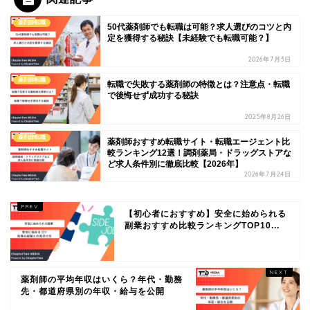
薬剤師転職
50代薬剤師でも転職は可能？求人選びのコツと内
定を獲得する秘訣【未経験でも転職可能？】
2026年7月3日
薬剤師転職
転職で失敗する薬剤師の特徴とは？注意点・転職
で後悔せず成功する秘訣
2025年8月26日
薬剤師転職
薬剤師おすすめ転職サイト・転職エージェント比
較ランキング12選！調剤薬局・ドラッグストアな
ど求人条件別に徹底比較【2026年】
2026年7月24日
【初心者におすすめ】安全に始められる
副業おすすめ比較ランキングTOP10...
薬剤師の平均年収はいくら？年代・勤務
先・都道府県別の年収・給与を公開